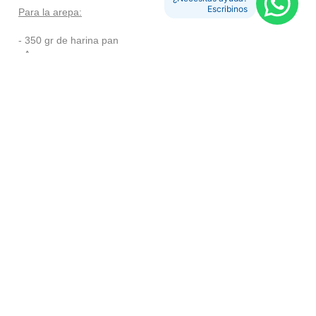
Escribinos
Para la arepa:
- 350 gr de harina pan
- Agua
- Sal
Vas poniendo agua en la harina, pan e integrás de a poco
hasta que quede una masa, hacés bolitas y vas
aplastándolas, el grosor es de 1 cm mas o menos, o lo que
desees, porque la tenés que cortar por dentro para rellenarla.
Precalentas la sartén y esperas que se vayan dorando.
Para el relleno:
- Pechugas
- Cebolla
- Palta
- ½ jugo de limón
- Ajo
- Mayonesa a gusto