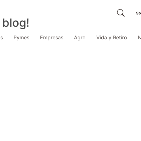
So
 blog!
as
Pymes
Empresas
Agro
Vida y Retiro
N