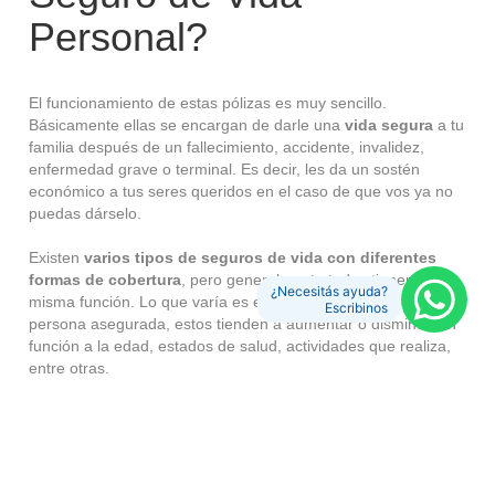
Personal?
El
funcionamiento de estas pólizas
es muy sencillo.
Básicamente ellas se encargan de darle una
vida segura
a tu
familia después de un fallecimiento, accidente, invalidez,
enfermedad grave o terminal. Es decir, les da un sostén
económico a tus seres queridos en el caso de que vos ya no
puedas dárselo.
Existen
varios tipos de seguros de vida con diferentes
formas de cobertura
, pero generalmente todos tienen la
¿Necesitás ayuda?
misma función. Lo que varía es el precio de acuerdo con la
Escribinos
persona asegurada, estos tienden a aumentar o disminuir en
función a la edad, estados de salud, actividades que realiza,
entre otras.
En este artículo aclararemos por qué necesitás las pólizas de
seguros de vida y responderemos tus dudas sobre este tipo
de coberturas: