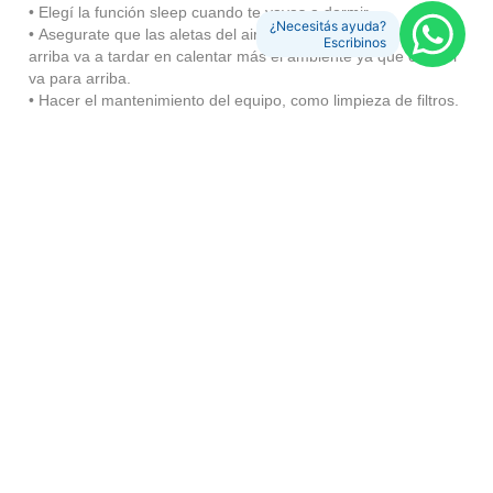
•
Elegí la función sleep cuando te vayas a dormir.
¿Necesitás ayuda?
•
Asegurate que las aletas del aire estén hacia abajo. Si están
Escribinos
arriba va a tardar en calentar más el ambiente ya que el calor
va para arriba.
•
Hacer el mantenimiento del equipo, como limpieza de filtros.
•
Solo prendé la calefacción en los ambientes que haya
personas.
Con el gas:
•
Se puede dejar la estufa en piloto, pero recordá que
consume el 5% del gas de un hogar.
• Cu
ando hiervas el agua acordate de poner la tapa así
calienta mas rápido.
• Nunca uses las hornallas o el horno para calefaccionar.
También es importante que estos ahorros los tengas presente
a lo largo del año, ya sea con cualquier electrodoméstico o
sumando elementos de bajo consumo.
¿Te ha gustado? Compártelo: