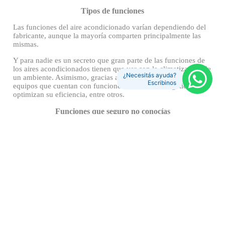
Tipos de funciones
Las funciones del aire acondicionado varían dependiendo del 
fabricante, aunque la mayoría comparten principalmente las 
mismas. 
Y para nadie es un secreto que gran parte de las funciones de 
los aires acondicionados tienen que ver con la climatización de 
¿Necesitás ayuda?
un ambiente. Asimismo, gracias a las nuevas tecnologías hay 
Escribinos
equipos que cuentan con funciones de ahorro energético, 
optimizan su eficiencia, entre otros. 
Funciones que seguro no conocías
Modo seco
Su funcionamiento es algo más complejo que “modo 
frío/calor”. ¿La diferencia principal? Reduce la humedad del 
ambiente expulsando aire seco. 
Es una función para tener muy 
en cuenta en determinadas ocasiones, por lo que es esencial 
que sepas cuándo usarlo y porqué.
El modo seco acompaña al aire frío. Si tenés mucha humedad 
en el ambiente, este modo puede actuar como un 
deshumidificador. 
Actúa con el ventilador a baja velocidad, 
por lo que disminuye su capacidad de enfriamiento de la pieza.