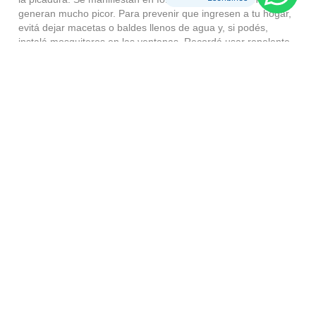
generan mucho picor. Para prevenir que ingresen a tu hogar,
evitá dejar macetas o baldes llenos de agua y, si podés,
instalá mosquiteros en las ventanas. Recordá usar repelente
para insectos si sos alérgico/a estas picaduras.
Picaduras de pulgas
Suelen aparecer en casas de campo durante las temporadas
de primavera y otoño debido al clima húmedo de ambas
estaciones. La picadura de las pulgas es bastante peculiar y
fácil de identificar. Similar a la de los mosquitos, la única
diferencia es que una vez que la pulga te picó, vas a poder
ver que se formará una especie de círculo alrededor de ella
con puntos rojos. Evitá a toda costa rascarte para que no se
infecte. Podés calmar el picor con anti-histamínicos. Si notás
alguna protuberancia o sarpullido, acercate al médico.
Picaduras de abejas/avispas
Los síntomas de estas picaduras suelen presentarse
inmediatamente. Dolor e inflamación en el área afectada.
Tené en cuenta que ambas picaduras pueden ser muy
peligrosas ya que podrían ocasionar u
n
shock anafiláctico
. Si
tenés dentro o cerca de tu casa un panal, llamá a expertos