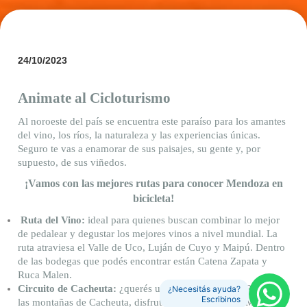
24/10/2023
Animate al Cicloturismo
Al noroeste del país se encuentra este paraíso para los amantes
del vino, los ríos, la naturaleza y las experiencias únicas.
Seguro te vas a enamorar de sus paisajes, su gente y, por
supuesto, de sus viñedos.
¡Vamos con las mejores rutas para conocer Mendoza en
bicicleta!
Ruta del Vino:
ideal para quienes buscan combinar lo mejor
de pedalear y degustar los mejores vinos a nivel mundial. La
ruta atraviesa el Valle de Uco, Luján de Cuyo y Maipú.
Dentro
de las bodegas que podés encontrar están Catena Zapata y
Ruca Malen.
Circuito de Cacheuta:
¿querés un desafío? ¡Vamos! Recorré
¿Necesitás ayuda?
Escribinos
las montañas de Cacheuta, disfrutá de la vista del río Mendoza