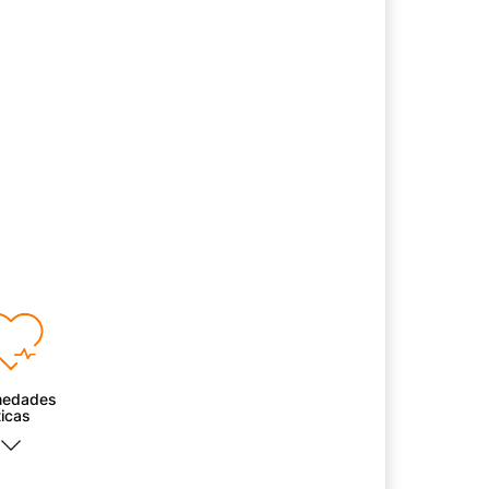
medades
ticas