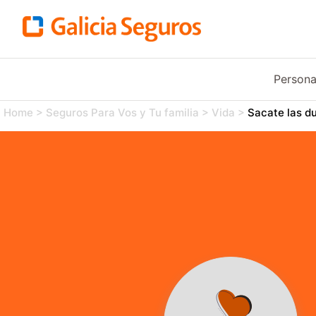
Person
Home
>
Seguros Para Vos y Tu familia
>
Vida
>
Sacate las d