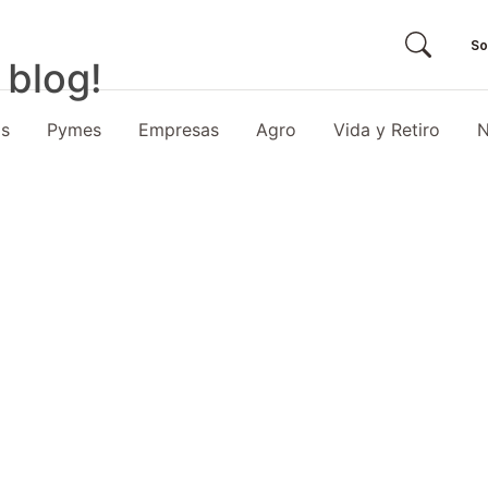
So
 blog!
as
Pymes
Empresas
Agro
Vida y Retiro
N