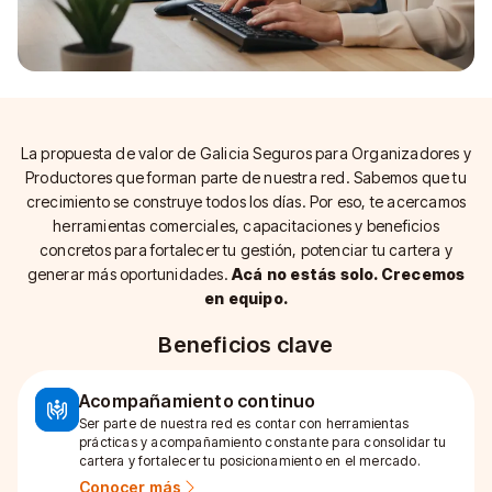
Vos
Con
La propuesta de valor de Galicia Seguros para Organizadores y
Mundo Galicia Seguros.
Productores que forman parte de nuestra red. Sabemos que tu
Donde pertenecer suma.
crecimiento se construye todos los días. Por eso, te acercamos
herramientas comerciales, capacitaciones y beneficios
Sumarme ahora
concretos para fortalecer tu gestión, potenciar tu cartera y
generar más oportunidades.
Acá no estás solo. Crecemos
en equipo.
Beneficios clave
Acompañamiento continuo
Ser parte de nuestra red es contar con herramientas
prácticas y acompañamiento constante para consolidar tu
cartera y fortalecer tu posicionamiento en el mercado.
Conocer más