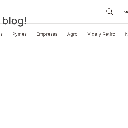
So
 blog!
as
Pymes
Empresas
Agro
Vida y Retiro
N