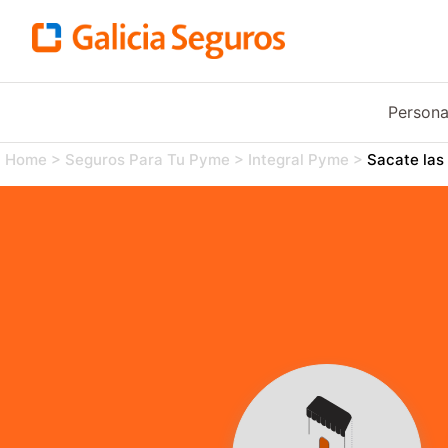
Person
Home
>
Seguros Para Tu Pyme
>
Integral Pyme
>
Sacate las