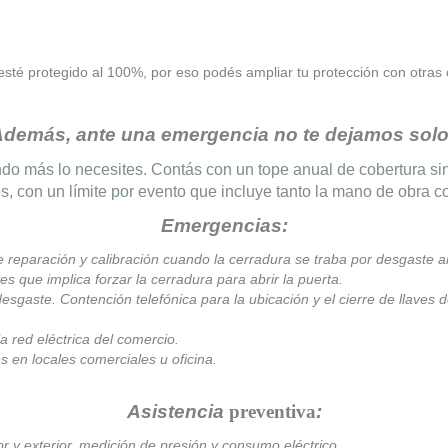
sté protegido al 100%, por eso podés ampliar tu protección con otras 
demás, ante una emergencia no te dejamos solo
o más lo necesites. Contás con un tope anual de cobertura sin l
os, con un límite por evento que incluye tanto la mano de obra c
Emergencias:
e reparación y calibración cuando la cerradura se traba por desgaste am
es que implica forzar la cerradura para abrir la puerta.
desgaste. Contención telefónica para la ubicación y el cierre de llaves
a red eléctrica del comercio.
es en locales comerciales u oficina.
Asistencia
preventiva
:
r y exterior, medición de presión y consumo eléctrico.