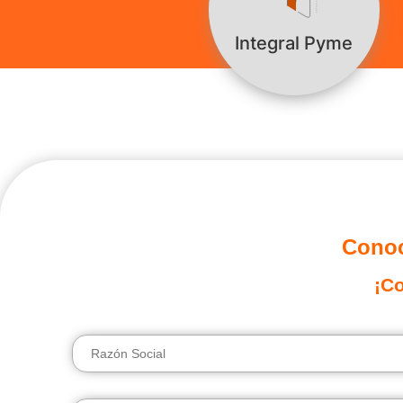
Integral Pyme
Conoc
¡Co