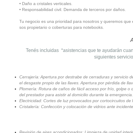
• Daño a cristales verticales.
• Responsabilidad civil. Demanda de terceros por daños.
Tu negocio es una prioridad para nosotros y queremos que e
sos propietario o coberturas para notebooks.
A
*
Tenés incluidas
asistencias que te ayudarán cuand
siguientes servici
Cerrajería: Apertura por destrabe de cerraduras y servicio d
el desgaste propio de las llaves. Apertura por pérdida de llav
Plomería: Rotura de caños de fácil acceso por frío, golpe o 
del prestador para asistir al domicilio durante la emergencia.
Electricidad: Cortes de luz provocados por cortocircuitos de l
Cristalería: Confección y colocación de vidrios ante incident
Revisión de aires acondicionados: Limpieza de unidad interio