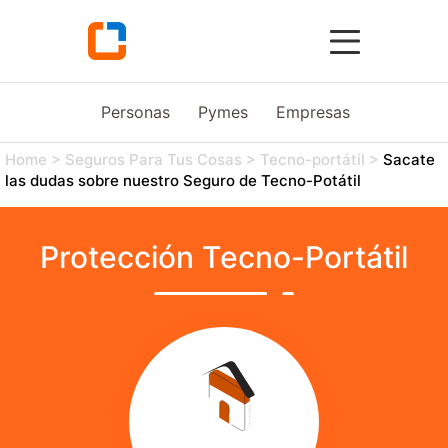
Personas
Pymes
Empresas
Agro
Home
>
Seguros Para Tus Cosas
>
Tecno-portátil
>
Sacate
las dudas sobre nuestro Seguro de Tecno-Potátil
Protección Tecno-Portátil